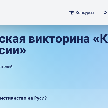
Конкурсы
йская викторина «К
сии»
ателей
истианство на Руси?